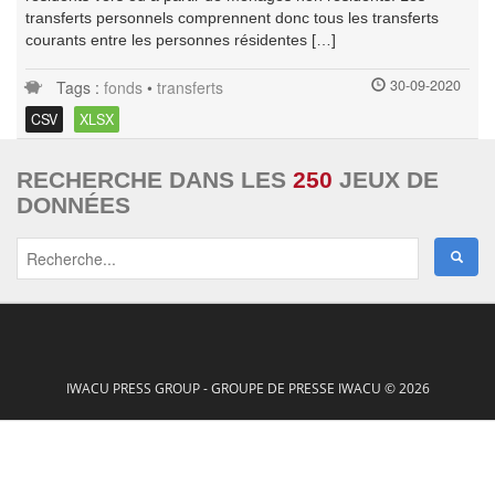
transferts personnels comprennent donc tous les transferts
courants entre les personnes résidentes […]
30-09-2020
Tags :
fonds
•
transferts
CSV
XLSX
RECHERCHE DANS LES
250
JEUX DE
DONNÉES
IWACU PRESS GROUP - GROUPE DE PRESSE IWACU © 2026