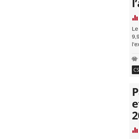
l
Le
9,
l’
C
P
e
2