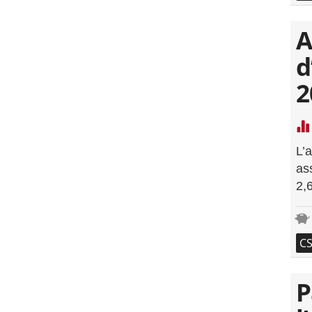
A
d
2
L’
as
2,
C
P