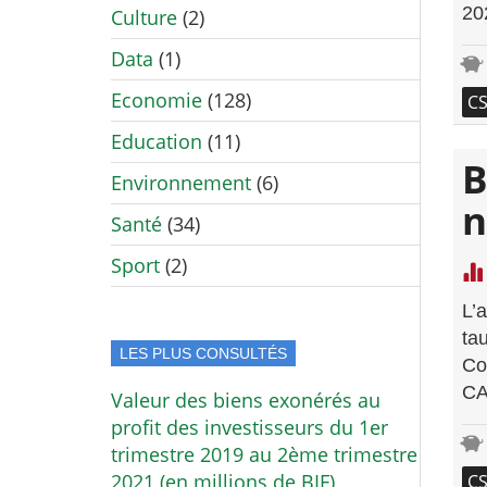
20
Culture
(2)
Data
(1)
Economie
(128)
C
Education
(11)
B
Environnement
(6)
n
Santé
(34)
Sport
(2)
L’
ta
LES PLUS CONSULTÉS
Co
CA
Valeur des biens exonérés au
profit des investisseurs du 1er
trimestre 2019 au 2ème trimestre
2021 (en millions de BIF)
C