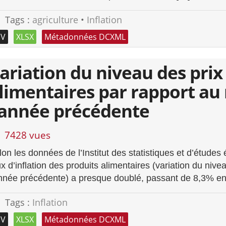
Tags :
agriculture
•
Inflation
SV
XLSX
Métadonnées DCXML
ariation du niveau des prix
limentaires par rapport a
’année précédente
7428 vues
lon les données de l’Institut des statistiques et d’étud
ux d’inflation des produits alimentaires (variation du ni
année précédente) a presque doublé, passant de 8,3% 
Tags :
Inflation
SV
XLSX
Métadonnées DCXML