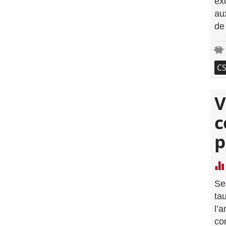
ex
au
de
C
V
c
p
Se
ta
l’
co