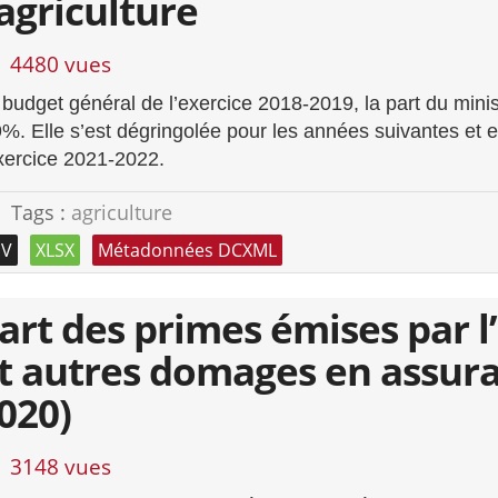
’agriculture
4480 vues
 budget général de l’exercice 2018-2019, la part du minist
9%. Elle s’est dégringolée pour les années suivantes et e
exercice 2021-2022.
Tags :
agriculture
SV
XLSX
Métadonnées DCXML
art des primes émises par l
t autres domages en assura
020)
3148 vues