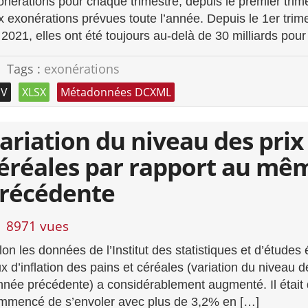
onérations pour chaque trimestre, depuis le premier tri
x exonérations prévues toute l’année. Depuis le 1er trim
 2021, elles ont été toujours au-delà de 30 milliards pour
Tags :
exonérations
SV
XLSX
Métadonnées DCXML
ariation du niveau des prix
éréales par rapport au mêm
récédente
8971 vues
lon les données de l’Institut des statistiques et d’étud
ux d’inflation des pains et céréales (variation du niveau
année précédente) a considérablement augmenté. Il était d
mmencé de s’envoler avec plus de 3,2% en […]