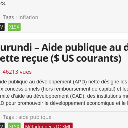
23.
Tags :
Inflation
SV
XLSX
urundi – Aide publique au
ette reçue ($ US courants)
46213 vues
aide publique au développement (APD) nette désigne les
ux concessionnels (hors remboursement de capital) et 
mité d’aide au développement (CAD), des institutions m
D pour promouvoir le développement économique et le bie
Tags :
aide publique
SV
XLSX
Métadonnées DCXML