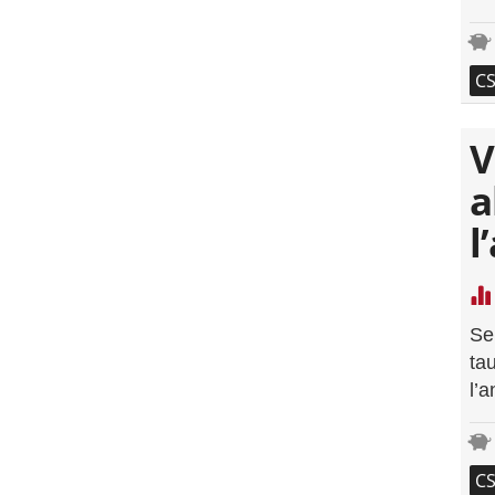
C
V
a
l
Se
ta
l’
C