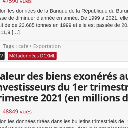
47590 vues
lon les données de la Banque de la République du Burun
sse de diminuer d’année en année. De 1999 à 2021, elle 
ait de de 23.685 tonnes en 1999 et elle est passée de 2
211,9 […]
Tags :
café
•
Exportation
SV
Métadonnées DCXML
aleur des biens exonérés au
nvestisseurs du 1er trimes
rimestre 2021 (en millions d
48849 vues
lon les données tirées dans les bulletins trimestriels de 