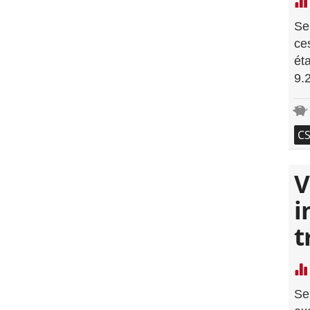
Se
ce
ét
9.
C
V
i
t
Se