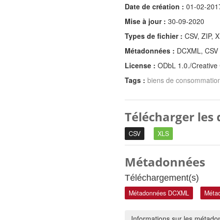
Date de création :
01-02-201
Mise à jour :
30-09-2020
Types de fichier :
CSV, ZIP, 
Métadonnées :
DCXML, CSV
License :
ODbL 1.0./Creativ
Tags :
biens de consommatio
Télécharger les
CSV
XLS
Métadonnées
Téléchargement(s)
Métadonnées DCXML
Méta
Informations sur les métad