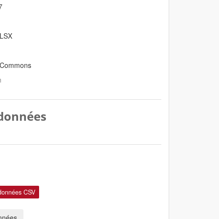
7
XLSX
e Commons
n
 données
données CSV
onnées