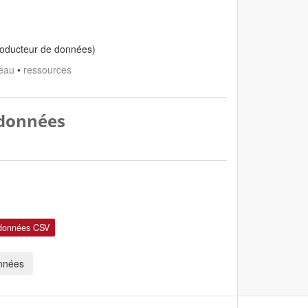
oducteur de données)
eau
•
ressources
 données
données CSV
onnées