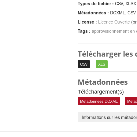
Types de fichier :
CSV, XLSX
Métadonnées :
DCXML, CSV
License :
Licence Ouverte
(pr
Tags :
approvisionnement en 
Télécharger les
CSV
XLS
Métadonnées
Téléchargement(s)
Métadonnées DCXML
Méta
Informations sur les métad