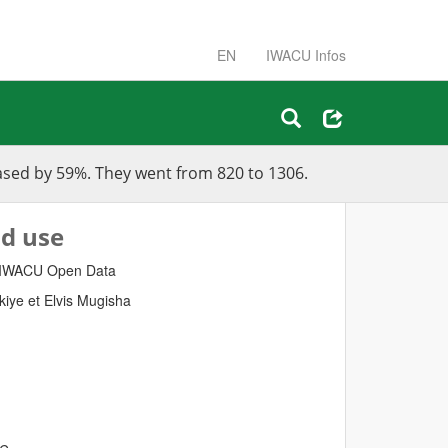
EN
IWACU Infos
eased by 59%. They went from 820 to 1306.
d use
IWACU Open Data
iye et Elvis Mugisha