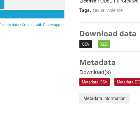
License :
ODbL 1.0./Creativ
Tags:
sexual violence
Download data
CSV
XLS
Metadata
Download(s)
Metadata CSV
Metadata D
Metadata information